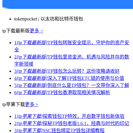
tokenpocket | 以太坊和比特币钱包
tp下载最新版
更多 >
1
[tp下载最新版]
TP钱包转账安全提示，守护你的资产安
全
2
[tp下载最新版]
TP钱包里资金池，机遇与风险并存的数
字新领域
3
[tp下载最新版]
TP钱包怎么玩转？这份攻略请收好
4
[tp下载最新版]
深入了解TP钱包ETC链的使用与价值
5
[tp下载最新版]
到底什么是TP钱包？一文带你深入了解
6
[tp下载最新版]
TP钱包香港取现相关情况解析
tp苹果下载
更多 >
1
[tp苹果下载]
探索钱包TP特效，开启数字钱包新体验
2
[tp苹果下载]
探秘TP钱包老版1.6.1，经典与时代的印记
3
[tp苹果下载]
SSC钱包绑定TP钱包详细教程