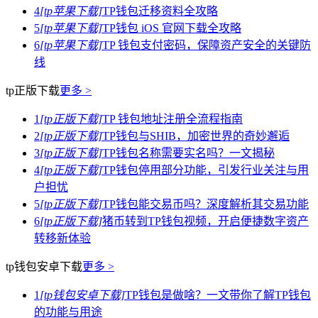
4
[tp苹果下载]
TP钱包迁移资料全攻略
5
[tp苹果下载]
TP钱包 iOS 官网下载全攻略
6
[tp苹果下载]
TP 钱包支付密码，保障资产安全的关键防
线
tp正版下载
更多 >
1
[tp正版下载]
TP 钱包地址注册全流程指南
2
[tp正版下载]
TP钱包与SHIB，加密世界的奇妙邂逅
3
[tp正版下载]
TP钱包名称需要实名吗？一文揭秘
4
[tp正版下载]
TP钱包停用部分功能，引发行业关注与用
户担忧
5
[tp正版下载]
TP钱包能交易币吗？深度解析其交易功能
6
[tp正版下载]
猪币转到TP钱包视频，开启便捷数字资产
转移新体验
tp钱包安卓下载
更多 >
1
[tp钱包安卓下载]
TP钱包是做啥？一文带你了解TP钱包
的功能与用途