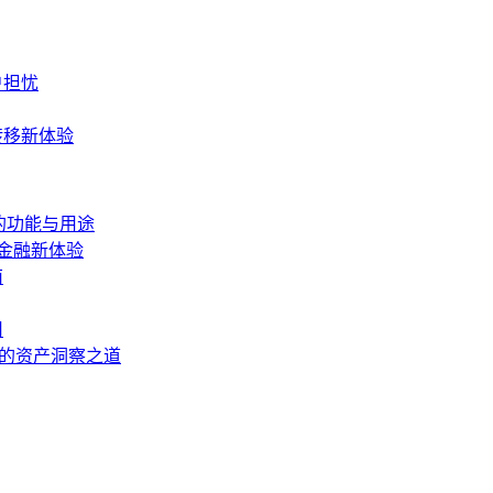
户担忧
转移新体验
的功能与用途
心化金融新体验
南
用
捷的资产洞察之道