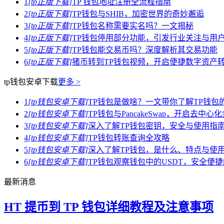
1
[tp正版下载]
TP 钱包地址注册全流程指南
2
[tp正版下载]
TP钱包与SHIB，加密世界的奇妙邂逅
3
[tp正版下载]
TP钱包名称需要实名吗？一文揭秘
4
[tp正版下载]
TP钱包停用部分功能，引发行业关注与用
5
[tp正版下载]
TP钱包能交易币吗？深度解析其交易功能
6
[tp正版下载]
猪币转到TP钱包视频，开启便捷数字资产
tp钱包安卓下载
更多 >
1
[tp钱包安卓下载]
TP钱包是做啥？一文带你了解TP钱包
2
[tp钱包安卓下载]
TP钱包与PancakeSwap，开启去中
3
[tp钱包安卓下载]
深入了解TP钱包密钥，安全与使用指
4
[tp钱包安卓下载]
TP钱包转账查询全攻略
5
[tp钱包安卓下载]
深入了解TP钱包，是什么、特点与使
6
[tp钱包安卓下载]
TP钱包观察钱包中的USDT，安全便
最新消息
HT 提币到 TP 钱包详细教程及注意事项