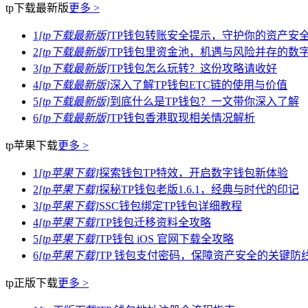
tp下载最新版
更多 >
1
[tp下载最新版]
TP钱包转账安全提示，守护你的资产安
2
[tp下载最新版]
TP钱包里资金池，机遇与风险并存的数
3
[tp下载最新版]
TP钱包怎么玩转？这份攻略请收好
4
[tp下载最新版]
深入了解TP钱包ETC链的使用与价值
5
[tp下载最新版]
到底什么是TP钱包？一文带你深入了解
6
[tp下载最新版]
TP钱包香港取现相关情况解析
tp苹果下载
更多 >
1
[tp苹果下载]
探索钱包TP特效，开启数字钱包新体验
2
[tp苹果下载]
探秘TP钱包老版1.6.1，经典与时代的印记
3
[tp苹果下载]
SSC钱包绑定TP钱包详细教程
4
[tp苹果下载]
TP钱包迁移资料全攻略
5
[tp苹果下载]
TP钱包 iOS 官网下载全攻略
6
[tp苹果下载]
TP 钱包支付密码，保障资产安全的关键防
tp正版下载
更多 >