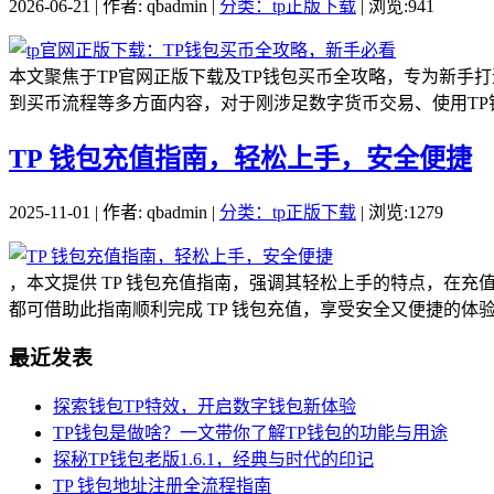
2026-06-21 | 作者: qbadmin |
分类：tp正版下载
| 浏览:941
本文聚焦于TP官网正版下载及TP钱包买币全攻略，专为新手
到买币流程等多方面内容，对于刚涉足数字货币交易、使用TP钱
TP 钱包充值指南，轻松上手，安全便捷
2025-11-01 | 作者: qbadmin |
分类：tp正版下载
| 浏览:1279
，本文提供 TP 钱包充值指南，强调其轻松上手的特点，在
都可借助此指南顺利完成 TP 钱包充值，享受安全又便捷的体验
最近发表
探索钱包TP特效，开启数字钱包新体验
TP钱包是做啥？一文带你了解TP钱包的功能与用途
探秘TP钱包老版1.6.1，经典与时代的印记
TP 钱包地址注册全流程指南