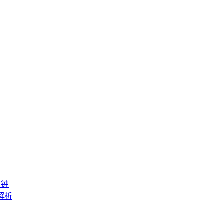
警钟
解析