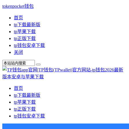
tokenpocket钱包
首页
tp下载最新版
tp苹果下载
tp正版下载
tp钱包安卓下载
关闭
首页
tp下载最新版
tp苹果下载
tp正版下载
tp钱包安卓下载