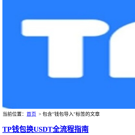
当前位置：
首页
> 包含"钱包导入"标签的文章
TP钱包换USDT全流程指南