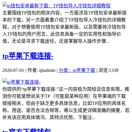
主要围绕TP钱包的相关内容，一方面涉及TP钱包安卓最新版
本的下载，另一方面着重介绍了TP钱包导入冷钱包的详细教
程，对于想要使用TP钱包安卓最新版，以及需要将冷钱包导
入TP钱包的用户而言，此信息具备一定的实用性和指导价
值，无论是寻求下载途径，还是掌握导入操作步骤...
tp苹果下载连接-
2026-07-01 | 作者: qbadmin |
分类：tp苹果下载
| 浏览:1338
你提供的“tp苹果下载连接-”这一内容极为简短且信息有限，推
测你可能是想说关于TP（可能是某种应用）在苹果端的下载
链接相关，但由于缺乏更多具体信息，比如TP应用的具体名
称、用途、是否合法合规等，难以生成更详细准确的摘要，若
补充该应用具体情况、其特点优势、下载注...