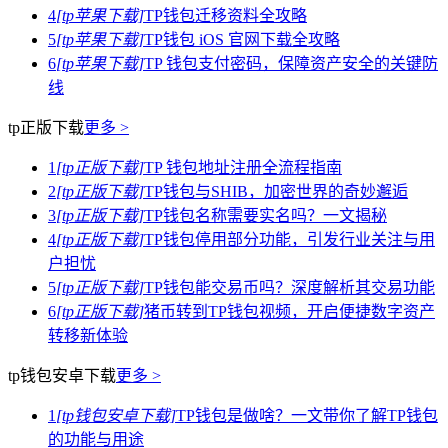
4
[tp苹果下载]
TP钱包迁移资料全攻略
5
[tp苹果下载]
TP钱包 iOS 官网下载全攻略
6
[tp苹果下载]
TP 钱包支付密码，保障资产安全的关键防
线
tp正版下载
更多 >
1
[tp正版下载]
TP 钱包地址注册全流程指南
2
[tp正版下载]
TP钱包与SHIB，加密世界的奇妙邂逅
3
[tp正版下载]
TP钱包名称需要实名吗？一文揭秘
4
[tp正版下载]
TP钱包停用部分功能，引发行业关注与用
户担忧
5
[tp正版下载]
TP钱包能交易币吗？深度解析其交易功能
6
[tp正版下载]
猪币转到TP钱包视频，开启便捷数字资产
转移新体验
tp钱包安卓下载
更多 >
1
[tp钱包安卓下载]
TP钱包是做啥？一文带你了解TP钱包
的功能与用途