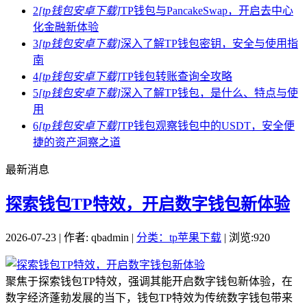
2
[tp钱包安卓下载]
TP钱包与PancakeSwap，开启去中心
化金融新体验
3
[tp钱包安卓下载]
深入了解TP钱包密钥，安全与使用指
南
4
[tp钱包安卓下载]
TP钱包转账查询全攻略
5
[tp钱包安卓下载]
深入了解TP钱包，是什么、特点与使
用
6
[tp钱包安卓下载]
TP钱包观察钱包中的USDT，安全便
捷的资产洞察之道
最新消息
探索钱包TP特效，开启数字钱包新体验
2026-07-23 | 作者: qbadmin |
分类：tp苹果下载
| 浏览:920
聚焦于探索钱包TP特效，强调其能开启数字钱包新体验，在
数字经济蓬勃发展的当下，钱包TP特效为传统数字钱包带来