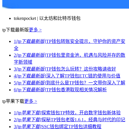
tokenpocket | 以太坊和比特币钱包
tp下载最新版
更多 >
1
[tp下载最新版]
TP钱包转账安全提示，守护你的资产安
全
2
[tp下载最新版]
TP钱包里资金池，机遇与风险并存的数
字新领域
3
[tp下载最新版]
TP钱包怎么玩转？这份攻略请收好
4
[tp下载最新版]
深入了解TP钱包ETC链的使用与价值
5
[tp下载最新版]
到底什么是TP钱包？一文带你深入了解
6
[tp下载最新版]
TP钱包香港取现相关情况解析
tp苹果下载
更多 >
1
[tp苹果下载]
探索钱包TP特效，开启数字钱包新体验
2
[tp苹果下载]
探秘TP钱包老版1.6.1，经典与时代的印记
3
[tp苹果下载]
SSC钱包绑定TP钱包详细教程