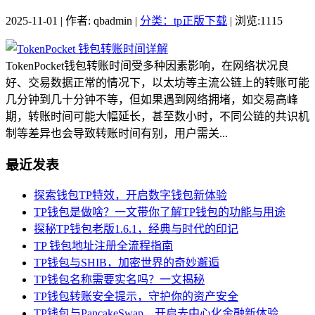
2025-11-01 | 作者: qbadmin |
分类：tp正版下载
| 浏览:1115
TokenPocket钱包转账时间受多种因素影响，在网络状况良
好、交易数据正常的情况下，以太坊等主流公链上的转账可能
几分钟到几十分钟不等，但如果遇到网络拥堵，如交易高峰
期，转账时间可能大幅延长，甚至数小时，不同公链的共识机
制等差异也会导致转账时间有别，用户需关...
最近发表
探索钱包TP特效，开启数字钱包新体验
TP钱包是做啥？一文带你了解TP钱包的功能与用途
探秘TP钱包老版1.6.1，经典与时代的印记
TP 钱包地址注册全流程指南
TP钱包与SHIB，加密世界的奇妙邂逅
TP钱包名称需要实名吗？一文揭秘
TP钱包转账安全提示，守护你的资产安全
TP钱包与PancakeSwap，开启去中心化金融新体验