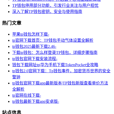
TP钱包停用部分功能，引发行业关注与用户担忧
深入了解TP钱包密钥，安全与使用指南
热门文章
苹果tp钱包怎样下载-
tp官网下载首页：TP钱包手动气体设置全解析
tp钱包2025最新下载2.46-
下载tp钱包：怎么样登录TP钱包，详细步骤指南
tp钱包官网下载安装流程-
钱包下载网址tp|华为手机下载TokenPocket全攻略
tp钱包2.0官网下载：Tp钱包事件，加密货币世界的安全
警钟
tp钱包官网下载app最新版本|TP钱包新版查看单价方法
全解析
tp官网在线下载-
tp钱包最新下载app安卓版-
站点信息