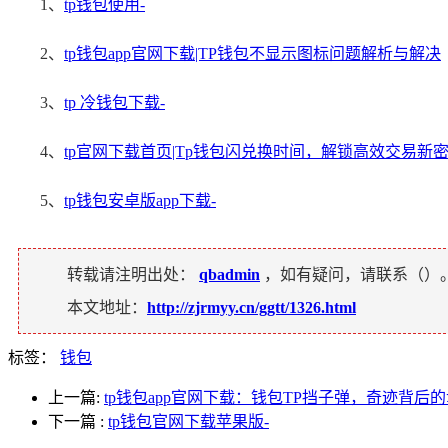
1、
tp钱包使用-
2、
tp钱包app官网下载|TP钱包不显示图标问题解析与解决
3、
tp 冷钱包下载-
4、
tp官网下载首页|Tp钱包闪兑换时间，解锁高效交易新
5、
tp钱包安卓版app下载-
转载请注明出处：
qbadmin
，如有疑问，请联系（
）
本文地址：
http://zjrmyy.cn/ggtt/1326.html
标签：
钱包
上一篇:
tp钱包app官网下载：钱包TP挡子弹，奇迹背后
下一篇
:
tp钱包官网下载苹果版-