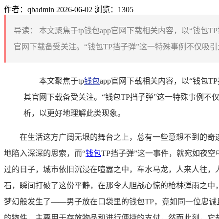
作者：qbadmin
2026-06-02
浏览：1305
导读：
本文聚焦于tp钱包app官网下载相关内容，以“钱
官网下载备受关注。“钱包TP挡子弹”这一特殊事例不仅吸
本文聚焦于tp
钱包
app官网下载相关内容，以“钱包
其官网下载备受关注。“钱包TP挡子弹”这一特殊事例
析，以更好地理解此类现象。
在生活这方广阔无垠的舞台之上，总有一些意想不到的奇
地陷入深深的思索，而“
钱包
TP挡子弹”这一事件，就宛如夜
过的日子，城市依旧沉浸在喧嚣之中，车水马龙，人来人往，
石，瞬间打破了这份平静，在那令人胆战心惊的枪林弹雨之中
梦幻般发生了——男子放在口袋里的钱包TP，竟如同一位忠诚
的物件，主要用于存放物品和进行便捷的支付，然而此刻，它