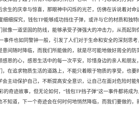
后余生的庆幸与惊喜，那眼神中闪烁的光芒，仿佛在诉说着对命
角度细细探究，钱包TP能够成功挡住子弹，或许与它的材质和独
们就像一道坚固的防线，能够承受子弹强大的冲击力，从而起到
这一事件也如同警钟一般，引发了人们对于生命和安全的深刻思考
经意间随时降临，而我们所能做的，就是尽可能地做好周全的防
感恩的心，感恩生活中的每一次平安，珍惜身边的亲人和朋友，因
们，在追求物质生活的道路上，不能只着眼于物质的享受，也要
学会主动保护自己，不断提高安全意识，让自己在面对危险时能
彩的奇迹故事，但无论如何，“钱包TP挡子弹”这一事件都将成
也不知道，下一个奇迹会在何时何地悄然降临，而我们要做的，