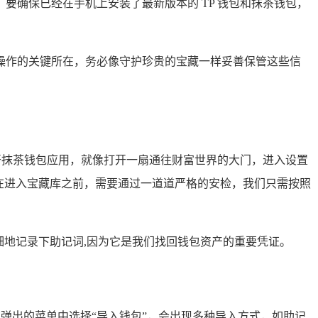
确保已经在手机上安装了最新版本的 TP 钱包和抹茶钱包，
操作的关键所在，务必像守护珍贵的宝藏一样妥善保管这些信
开抹茶钱包应用，就像打开一扇通往财富世界的大门，进入设置
在进入宝藏库之前，需要通过一道道严格的安检，我们只需按照
细地记录下助记词,因为它是我们找回钱包资产的重要凭证。
，在弹出的菜单中选择“导入钱包”，会出现多种导入方式，如助记