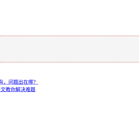
。
没有，问题出在哪？
？一文教你解决难题