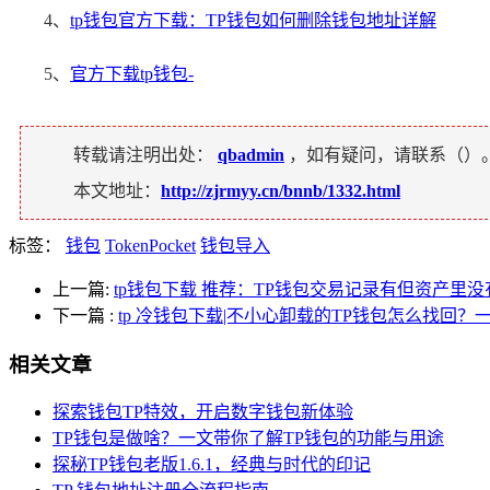
4、
tp钱包官方下载：TP钱包如何删除钱包地址详解
5、
官方下载tp钱包-
转载请注明出处：
qbadmin
，如有疑问，请联系（
）
本文地址：
http://zjrmyy.cn/bnnb/1332.html
标签：
钱包
TokenPocket
钱包导入
上一篇:
tp钱包下载 推荐：TP钱包交易记录有但资产里
下一篇
:
tp 冷钱包下载|不小心卸载的TP钱包怎么找回
相关文章
探索钱包TP特效，开启数字钱包新体验
TP钱包是做啥？一文带你了解TP钱包的功能与用途
探秘TP钱包老版1.6.1，经典与时代的印记