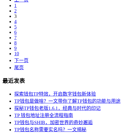
1
2
3
4
5
6
7
8
9
10
下一页
尾页
最近发表
探索钱包TP特效，开启数字钱包新体验
TP钱包是做啥？一文带你了解TP钱包的功能与用途
探秘TP钱包老版1.6.1，经典与时代的印记
TP 钱包地址注册全流程指南
TP钱包与SHIB，加密世界的奇妙邂逅
TP钱包名称需要实名吗？一文揭秘