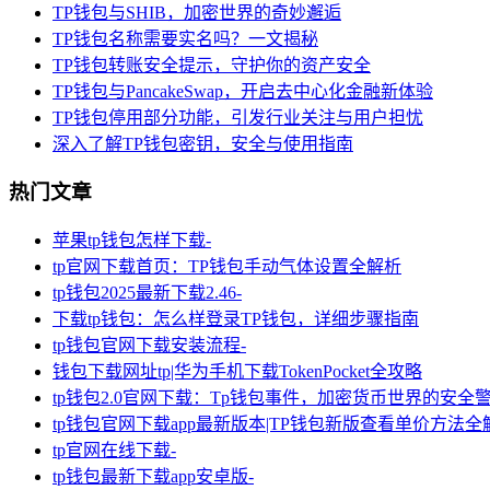
TP钱包与SHIB，加密世界的奇妙邂逅
TP钱包名称需要实名吗？一文揭秘
TP钱包转账安全提示，守护你的资产安全
TP钱包与PancakeSwap，开启去中心化金融新体验
TP钱包停用部分功能，引发行业关注与用户担忧
深入了解TP钱包密钥，安全与使用指南
热门文章
苹果tp钱包怎样下载-
tp官网下载首页：TP钱包手动气体设置全解析
tp钱包2025最新下载2.46-
下载tp钱包：怎么样登录TP钱包，详细步骤指南
tp钱包官网下载安装流程-
钱包下载网址tp|华为手机下载TokenPocket全攻略
tp钱包2.0官网下载：Tp钱包事件，加密货币世界的安全
tp钱包官网下载app最新版本|TP钱包新版查看单价方法全
tp官网在线下载-
tp钱包最新下载app安卓版-