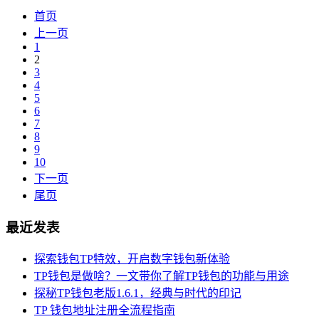
首页
上一页
1
2
3
4
5
6
7
8
9
10
下一页
尾页
最近发表
探索钱包TP特效，开启数字钱包新体验
TP钱包是做啥？一文带你了解TP钱包的功能与用途
探秘TP钱包老版1.6.1，经典与时代的印记
TP 钱包地址注册全流程指南