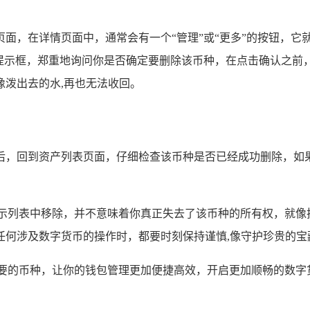
面，在详情页面中，通常会有一个“管理”或“更多”的按钮，
认提示框，郑重地询问你是否确定要删除该币种，在点击确认之前
泼出去的水,再也无法收回。
后，回到资产列表页面，仔细检查该币种是否已经成功删除，如
显示列表中移除，并不意味着你真正失去了该币种的所有权，就像
任何涉及数字货币的操作时，都要时刻保持谨慎,像守护珍贵的宝
不要的币种，让你的钱包管理更加便捷高效，开启更加顺畅的数字