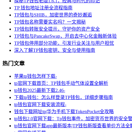
探秘TP钱包老版1.6.1，经典与时代的印记
TP 钱包地址注册全流程指南
TP钱包与SHIB，加密世界的奇妙邂逅
TP钱包名称需要实名吗？一文揭秘
TP钱包转账安全提示，守护你的资产安全
TP钱包与PancakeSwap，开启去中心化金融新体验
TP钱包停用部分功能，引发行业关注与用户担忧
深入了解TP钱包密钥，安全与使用指南
热门文章
苹果tp钱包怎样下载-
tp官网下载首页：TP钱包手动气体设置全解析
tp钱包2025最新下载2.46-
下载tp钱包：怎么样登录TP钱包，详细步骤指南
tp钱包官网下载安装流程-
钱包下载网址tp|华为手机下载TokenPocket全攻略
tp钱包2.0官网下载：Tp钱包事件，加密货币世界的安全
tp钱包官网下载app最新版本|TP钱包新版查看单价方法全