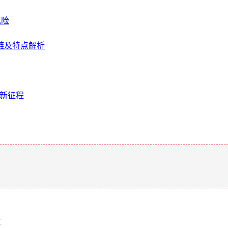
风险
么链及特点解析
产新征程
。
析