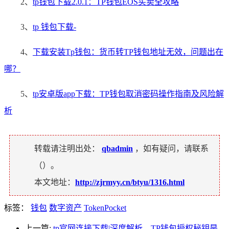
2、
tp钱包下载2.0.1：TP钱包EOS买卖全攻略
3、
tp 钱包下载-
4、
下载安装Tp钱包：货币转TP钱包地址无效，问题出在
哪？
5、
tp安卓版app下载：TP钱包取消密码操作指南及风险解
析
转载请注明出处：
qbadmin
，如有疑问，请联系
（
）。
本文地址：
http://zjrmyy.cn/btyu/1316.html
标签：
钱包
数字资产
TokenPocket
上一篇:
tp官网连接下载|深度解析，TP钱包授权秘钥是