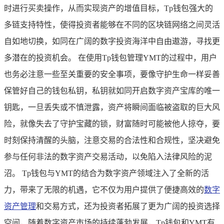
时进行买卖操作，从而实现资产的增值目标，Tp钱包强大的
多链支持特性，使得投资者能够在不同的区块链网络之间灵活
自如地切换，如同在广阔的数字投资海洋中自由遨游，寻找更
多潜在的投资机会。 在使用Tp钱包管理YMT的过程中，用户
也务必注意一些至关重要的安全事项，要像守护生命一样妥善
保管好自己的钱包私钥，私钥就如同开启数字资产宝库的唯一
钥匙，一旦丢失或不慎泄露，资产将瞬间面临被盗取的巨大风
险，就像失去了守护宝藏的锁，财富随时可能被他人掠夺，要
时刻保持清醒的头脑，注意交易的合法性和合规性，坚决避免
参与任何非法的数字资产交易活动，以免陷入法律风险的泥
沼。 Tp钱包与YMT的结合为数字资产领域注入了全新的活
力，带来了无限的机遇，它不仅为用户提供了便捷高效的
数字
资产管理
和交易方式，还为投资者拓展了更为广阔的投资选择
空间，随着数字资产市场的持续蓬勃发展，Tp钱包和YMT有