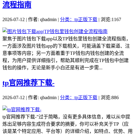
流程指南
2026-07-12 | 作者: qbadmin |
分类：tp正版下载
| 浏览:1167
聚焦于图片钱包下载app以及TP钱包里钱包创建全流程指南，
一方面涉及图片钱包app的下载相关，可能涵盖下载渠道、注
意事项等内容；另一方面着重于TP钱包内钱包创建的全流
程，为用户提供详细指引，帮助其顺利完成在TP钱包中创建
钱包的操作，无论是新手小白还是有进一步需...
tp官网推荐下载-
2026-07-12 | 作者: qbadmin |
分类：tp正版下载
| 浏览:886
tp官网推荐下载-”过于简略，没有更多具体信息，难以从中提
炼出足够内容生成符合要求的摘要，你可以补充关于TP（应
该是某个特定应用、平台等）的详细介绍，如特点、优势、用